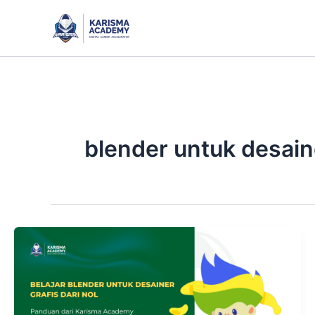
Skip
to
content
blender untuk desain