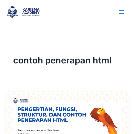
Skip
to
content
contoh penerapan html