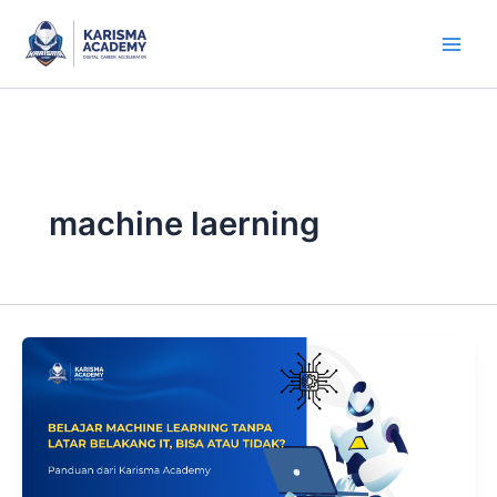
Skip
to
content
machine laerning