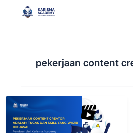
Skip
to
content
pekerjaan content cr