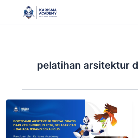
Skip
to
content
pelatihan arsitektur d