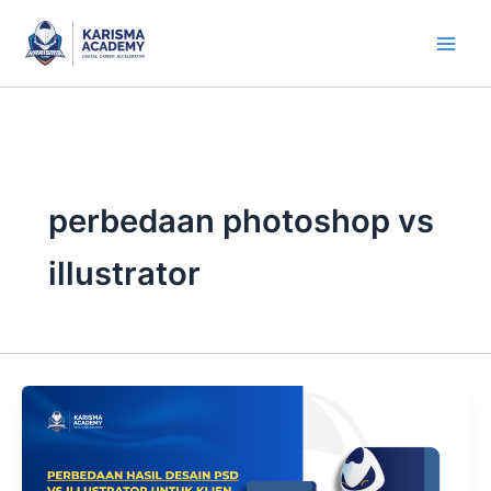
Skip
to
content
perbedaan photoshop vs
illustrator