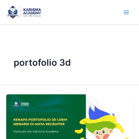
Skip
to
content
portofolio 3d