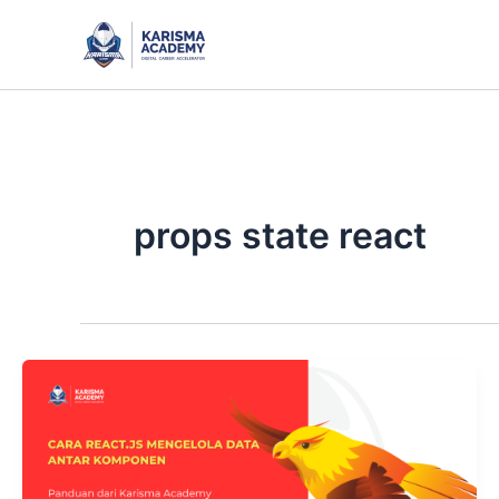
Skip
to
content
props state react