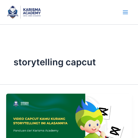
Skip
to
content
storytelling capcut