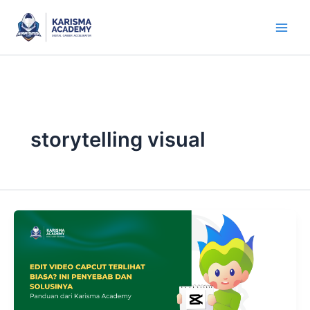
Skip
to
content
storytelling visual