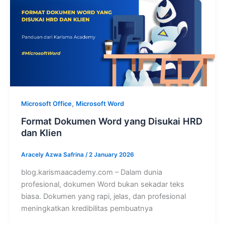
,
Microsoft Office
Microsoft Word
Format Dokumen Word yang Disukai HRD
dan Klien
Aracely Azwa Safrina
/
2 January 2026
blog.karismaacademy.com – Dalam dunia
profesional, dokumen Word bukan sekadar teks
biasa. Dokumen yang rapi, jelas, dan profesional
meningkatkan kredibilitas pembuatnya