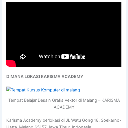
DIMANA LOKASI KARISMA ACADEMY
Tempat Belajar Desain Grafis Vektor di Malang – KARISMA
ACADEMY
Karisma Academy berlokasi di Jl. Watu Gong 18, Soekarno-
Hatta, Malang 65157 Jawa Timur, Indonesia.