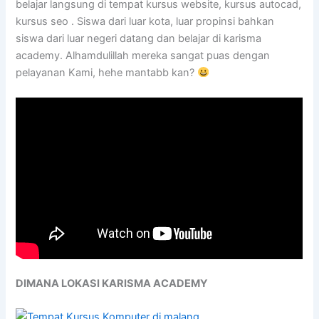
belajar langsung di tempat kursus website, kursus autocad,
kursus seo . Siswa dari luar kota, luar propinsi bahkan
siswa dari luar negeri datang dan belajar di karisma
academy. Alhamdulillah mereka sangat puas dengan
pelayanan Kami, hehe mantabb kan?
DIMANA LOKASI KARISMA ACADEMY