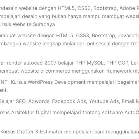
esain website dengan HTML5, CSS3, Bootstrap, Adobe Pho
mpelajari desain yang bukan hanya mampu membuat website
ursus Website Surabaya
buat website dengan HTML5, CSS3, Bootstrap, Javascrip
mbangun website lengkap mulai dari nol sesuai dengan tren t
jar render autocad 2007 belajar PHP MySQL, PHP OOP, Lara
membuat website e-commerce menggunakan framework mo
Kursus WordPress Development mempelajari bagaimana 
nt.
ajar SEO, Adwords, Facebook Ads, Youtube Ads, Email M
s Arsitektur Digital mempelajari tentang software AutoC
rsus Drafter & Estimator mempelajari cara menggunakan