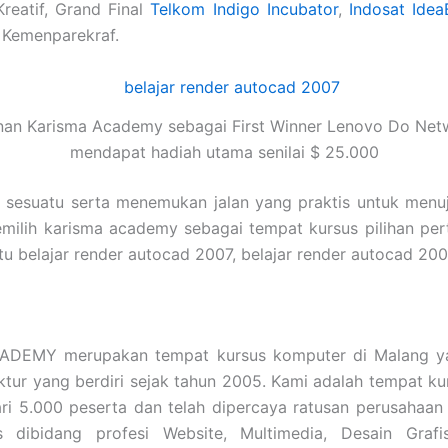
Kreatif, Grand Final
Telkom Indigo Incubator
,
Indosat Idea
 Kemenparekraf.
nan Karisma Academy sebagai First Winner Lenovo Do Net
mendapat hadiah utama senilai $ 25.000
i sesuatu serta menemukan jalan yang praktis untuk menu
emilih karisma academy sebagai tempat kursus pilihan pe
a itu belajar render autocad 2007, belajar render autoca
DEMY merupakan tempat kursus komputer di Malang ya
tektur yang berdiri sejak tahun 2005. Kami adalah tempat
ari 5.000 peserta dan telah dipercaya ratusan perusahaa
s dibidang profesi Website, Multimedia, Desain Grafi