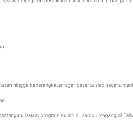
ahasiswa mengikuti perkuliahan sesuai kurikulum dan pad
an
aran hingga keberangkatan agar peserta siap secara menta
an
i tantangan. Dalam program kuliah S1 sambil magang di Ta