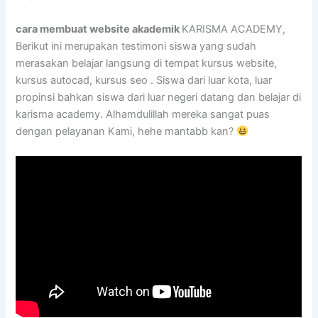
cara membuat website akademik
KARISMA ACADEMY,
Berikut ini merupakan testimoni siswa yang sudah
merasakan belajar langsung di tempat kursus website,
kursus autocad, kursus seo . Siswa dari luar kota, luar
propinsi bahkan siswa dari luar negeri datang dan belajar di
karisma academy. Alhamdulillah mereka sangat puas
dengan pelayanan Kami, hehe mantabb kan?