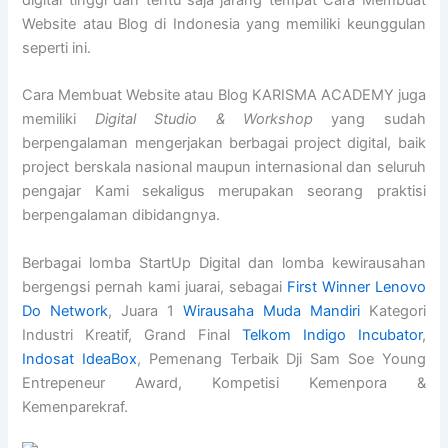
digital tinggi dan tentu saja jarang tempat Cara Membuat
Website atau Blog di Indonesia yang memiliki keunggulan
seperti ini.
Cara Membuat Website atau Blog KARISMA ACADEMY juga
memiliki
Digital Studio & Workshop
yang sudah
berpengalaman mengerjakan berbagai project digital, baik
project berskala nasional maupun internasional dan seluruh
pengajar Kami sekaligus merupakan seorang praktisi
berpengalaman dibidangnya.
Berbagai lomba StartUp Digital dan lomba kewirausahan
bergengsi pernah kami juarai, sebagai
First Winner Lenovo
Do Network
, Juara 1
Wirausaha Muda Mandiri
Kategori
Industri Kreatif, Grand Final
Telkom Indigo Incubator
,
Indosat IdeaBox
, Pemenang Terbaik Dji Sam Soe Young
Entrepeneur Award, Kompetisi Kemenpora &
Kemenparekraf.