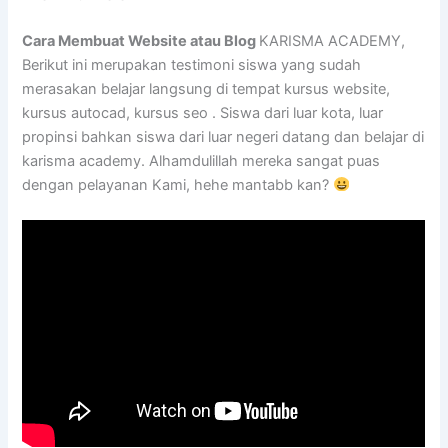
Cara Membuat Website atau Blog
KARISMA ACADEMY,
Berikut ini merupakan testimoni siswa yang sudah
merasakan belajar langsung di tempat kursus website,
kursus autocad, kursus seo . Siswa dari luar kota, luar
propinsi bahkan siswa dari luar negeri datang dan belajar di
karisma academy. Alhamdulillah mereka sangat puas
dengan pelayanan Kami, hehe mantabb kan?