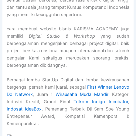
semua desain berkelas, bercita rasa artistik digital tinggi
dan tentu saja jarang tempat Kursus Komputer di Indonesia
yang memiliki keunggulan seperti ini.
cara membuat website bisnis KARISMA ACADEMY juga
memiliki
Digital Studio & Workshop
yang sudah
berpengalaman mengerjakan berbagai project digital, baik
project berskala nasional maupun internasional dan seluruh
pengajar Kami sekaligus merupakan seorang praktisi
berpengalaman dibidangnya.
Berbagai lomba StartUp Digital dan lomba kewirausahan
bergengsi pernah kami juarai, sebagai
First Winner Lenovo
Do Network
, Juara 1
Wirausaha Muda Mandiri
Kategori
Industri Kreatif, Grand Final
Telkom Indigo Incubator
,
Indosat IdeaBox
, Pemenang Terbaik Dji Sam Soe Young
Entrepeneur Award, Kompetisi Kemenpora &
Kemenparekraf.