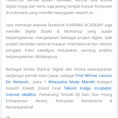
Hebatnya, semua desain berkelas, bercita rasa artistik
digital tinggi dan tentu saja jarang tempat Kursus Komputer
di Indonesia yang memiliki keunggulan seperti ini.
cara membuat website facebook KARISMA ACADEMY juga
memiliki
Digital Studio & Workshop
yang sudah
berpengalaman mengerjakan berbagai project digital, baik
project berskala nasional maupun internasional dan seluruh
pengajar Kami sekaligus merupakan seorang praktisi
berpengalaman dibidangnya.
Berbagai lomba StartUp Digital dan lomba kewirausahan
bergengsi pernah kami juarai, sebagai
First Winner Lenovo
Do Network
, Juara 1
Wirausaha Muda Mandiri
Kategori
Industri Kreatif, Grand Final
Telkom Indigo Incubator
,
Indosat IdeaBox
, Pemenang Terbaik Dji Sam Soe Young
Entrepeneur Award, Kompetisi Kemenpora &
Kemenparekraf.