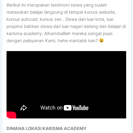
Berikut ini merupakan testimoni siswa yang sudah
merasakan belajar langsung di tempat kursus website,
kursus autocad, kursus seo . Siswa dari luar kota, luar
propinsi bahkan siswa dari luar negeri datang dan belajar di
karisma academy. Alhamdulillah mereka sangat puas
dengan pelayanan Kami, hehe mantabb kan?
DIMANA LOKASI KARISMA ACADEMY