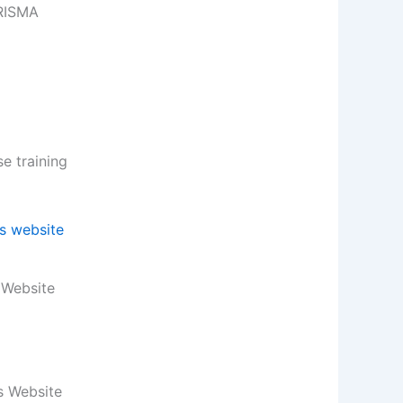
ARISMA
 training
 Website
s Website