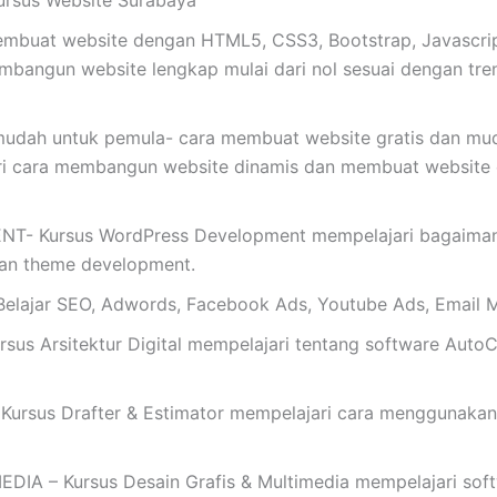
ursus Website Surabaya
buat website dengan HTML5, CSS3, Bootstrap, Javascrip
mbangun website lengkap mulai dari nol sesuai dengan tren t
mudah untuk pemula- cara membuat website gratis dan m
ajari cara membangun website dinamis dan membuat websi
Kursus WordPress Development mempelajari bagaimana 
dan theme development.
ajar SEO, Adwords, Facebook Ads, Youtube Ads, Email M
s Arsitektur Digital mempelajari tentang software AutoC
rsus Drafter & Estimator mempelajari cara menggunakan
 – Kursus Desain Grafis & Multimedia mempelajari softwar