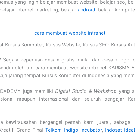
semua yang ingin belajar membuat website, belajar seo, be
 belajar internet marketing, belajar
android
, belajar komput
t Kursus Komputer, Kursus Website, Kursus SEO, Kursus A
Segala keperluan desain grafis, mulai dari desain logo, 
sendiri oleh tim cara membuat website intranet KARISMA 
u saja jarang tempat Kursus Komputer di Indonesia yang memil
ACADEMY juga memiliki
Digital Studio & Workshop
yang s
nasional maupun internasional dan seluruh pengajar K
a kewirausahan bergengsi pernah kami juarai, sebagai
Kreatif, Grand Final
Telkom Indigo Incubator
,
Indosat Idea