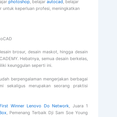
lajar
photoshop
, belajar
autocad
, belajar
er untuk keperluan profesi, meningkatkan
utoCAD
desain brosur, desain maskot, hingga desain
ACADEMY. Hebatnya, semua desain berkelas,
iki keunggulan seperti ini.
udah berpengalaman mengerjakan berbagai
ami sekaligus merupakan seorang praktisi
First Winner Lenovo Do Network
, Juara 1
Box
, Pemenang Terbaik Dji Sam Soe Young