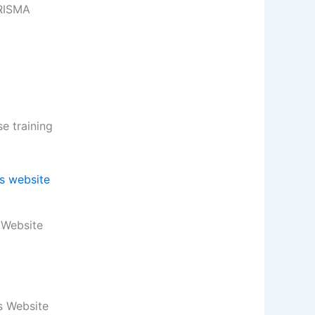
ARISMA
 training
 Website
s Website