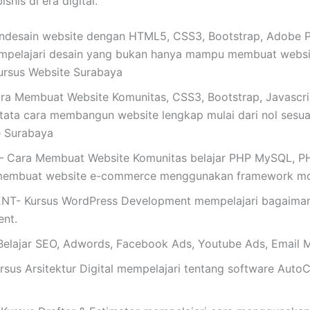
nis di era digital.
esain website dengan HTML5, CSS3, Bootstrap, Adobe Pho
mpelajari desain yang bukan hanya mampu membuat website
ursus Website Surabaya
a Membuat Website Komunitas, CSS3, Bootstrap, Javascri
 tata cara membangun website lengkap mulai dari nol sesuai
te Surabaya
 Cara Membuat Website Komunitas belajar PHP MySQL, PHP 
membuat website e-commerce menggunakan framework mo
Kursus WordPress Development mempelajari bagaimana 
nt.
ajar SEO, Adwords, Facebook Ads, Youtube Ads, Email M
s Arsitektur Digital mempelajari tentang software AutoC