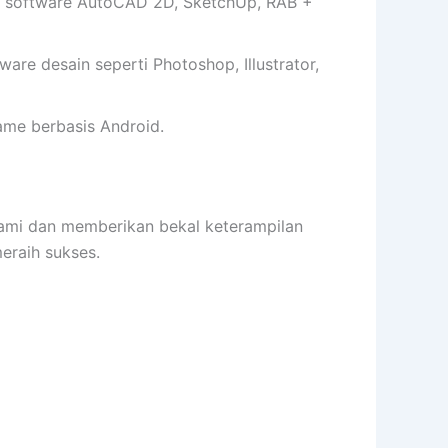
 software AutoCAD 2D, SketchUp, RAB +
e desain seperti Photoshop, Illustrator,
me berbasis Android.
i dan memberikan bekal keterampilan
raih sukses.