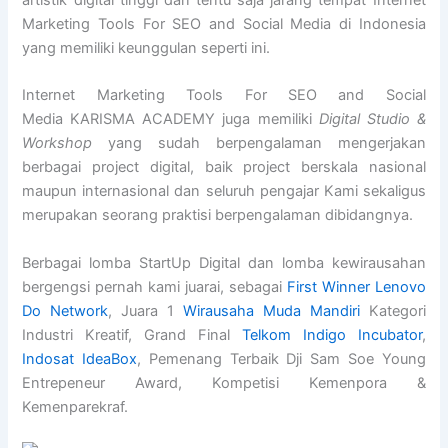
artistik digital tinggi dan tentu saja jarang tempat Internet
Marketing Tools For SEO and Social Media di Indonesia
yang memiliki keunggulan seperti ini.
Internet Marketing Tools For SEO and Social
Media KARISMA ACADEMY juga memiliki
Digital Studio &
Workshop
yang sudah berpengalaman mengerjakan
berbagai project digital, baik project berskala nasional
maupun internasional dan seluruh pengajar Kami sekaligus
merupakan seorang praktisi berpengalaman dibidangnya.
Berbagai lomba StartUp Digital dan lomba kewirausahan
bergengsi pernah kami juarai, sebagai
First Winner Lenovo
Do Network
, Juara 1
Wirausaha Muda Mandiri
Kategori
Industri Kreatif, Grand Final
Telkom Indigo Incubator
,
Indosat IdeaBox
, Pemenang Terbaik Dji Sam Soe Young
Entrepeneur Award, Kompetisi Kemenpora &
Kemenparekraf.