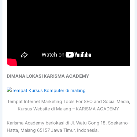
DIMANA LOKASI KARISMA ACADEMY
Tempat Internet Marketing Tools For SEO and Social Media,
Kursus Website di Malang – KARISMA ACADEMY
Karisma Academy berlokasi di Jl. Watu Gong 18, Soekarno-
Hatta, Malang 65157 Jawa Timur, Indonesia.