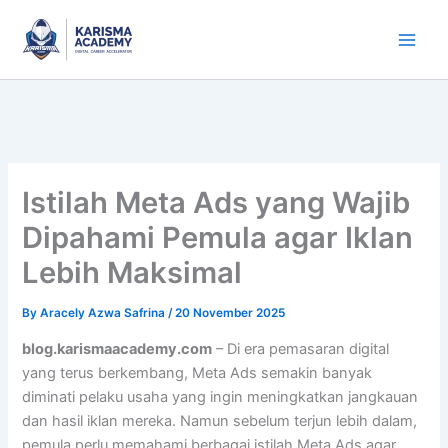
Skip
to
content
Istilah Meta Ads yang Wajib
Dipahami Pemula agar Iklan
Lebih Maksimal
By
Aracely Azwa Safrina
/
20 November 2025
blog.karismaacademy.com
– Di era pemasaran digital
yang terus berkembang, Meta Ads semakin banyak
diminati pelaku usaha yang ingin meningkatkan jangkauan
dan hasil iklan mereka. Namun sebelum terjun lebih dalam,
pemula perlu memahami berbagai istilah Meta Ads agar