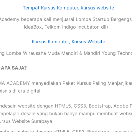
Academy beberapa kali menjuarai Lomba Startup Bergengsi
IdeaBox, Telkom Indigo Incubator, dll)
g Lomba Wirausaha Muda Mandiri & Mandiri Young Techn
n APA SAJA?
 ACADEMY menyediakan Paket Kursus Paling Menjanjikan de
nis di era digital.
esain website dengan HTML5, CSS3, Bootstrap, Adobe Pho
mpelajari desain yang bukan hanya mampu membuat website
ursus Website Surabaya
buat website dengan HTML5, CSS3, Bootstrap, Javascrip