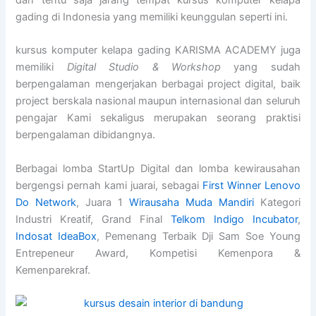
dan tentu saja jarang tempat kursus komputer kelapa
gading di Indonesia yang memiliki keunggulan seperti ini.
kursus komputer kelapa gading KARISMA ACADEMY juga
memiliki
Digital Studio & Workshop
yang sudah
berpengalaman mengerjakan berbagai project digital, baik
project berskala nasional maupun internasional dan seluruh
pengajar Kami sekaligus merupakan seorang praktisi
berpengalaman dibidangnya.
Berbagai lomba StartUp Digital dan lomba kewirausahan
bergengsi pernah kami juarai, sebagai
First Winner Lenovo
Do Network
, Juara 1
Wirausaha Muda Mandiri
Kategori
Industri Kreatif, Grand Final
Telkom Indigo Incubator
,
Indosat IdeaBox
, Pemenang Terbaik Dji Sam Soe Young
Entrepeneur Award, Kompetisi Kemenpora &
Kemenparekraf.