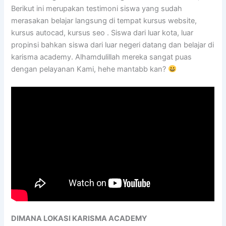
Berikut ini merupakan testimoni siswa yang sudah
merasakan belajar langsung di tempat kursus website,
kursus autocad, kursus seo . Siswa dari luar kota, luar
propinsi bahkan siswa dari luar negeri datang dan belajar di
karisma academy. Alhamdulillah mereka sangat puas
dengan pelayanan Kami, hehe mantabb kan?
DIMANA LOKASI KARISMA ACADEMY