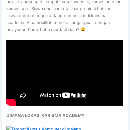
belajar langsung di tempat kursus website, kursus autocad,
kursus seo . Siswa dari luar kota, luar propinsi bahkan
siswa dari luar negeri datang dan belajar di karisma
academy. Alhamdulillah mereka sangat puas dengan
pelayanan Kami, hehe mantabb kan?
DIMANA LOKASI KARISMA ACADEMY