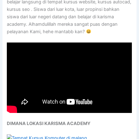
belajar langsung di tempat kursus website, kursus autocad,
kursus seo . Siswa dari luar kota, luar propinsi bahkan
siswa dari luar negeri datang dan belajar di karisma
academy. Alhamdulillah mereka sangat puas dengan
pelayanan Kami, hehe mantabb kan?
DIMANA LOKASI KARISMA ACADEMY