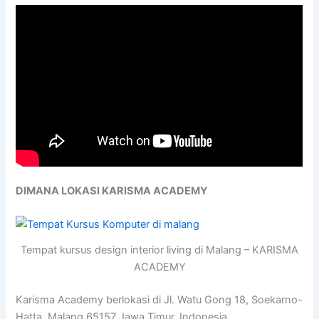
DIMANA LOKASI KARISMA ACADEMY
Tempat kursus design interior living di Malang – KARISMA
ACADEMY
Karisma Academy berlokasi di Jl. Watu Gong 18, Soekarno-
Hatta, Malang 65157 Jawa Timur, Indonesia.