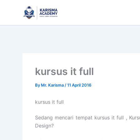
Skip
to
content
kursus it full
By
Mr. Karisma
/
11 April 2016
kursus it full
Sedang mencari tempat kursus it full , Kur
Design?