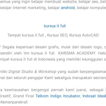
semua yang ingin belajar membuat website, belajar seo, be
 belajar internet marketing, belajar
android
, belajar komput
Tempat kursus it full , Kursus SEO, Kursus AutoCAD
Segala keperluan desain grafis, mulai dari desain logo, 
sendiri oleh tim kursus it full KARISMA ACADEMY. Heba
tempat kursus it full di Indonesia yang memiliki keunggulan se
iliki
Digital Studio & Workshop
yang sudah berpengalaman 
onal dan seluruh pengajar Kami sekaligus merupakan seoran
a kewirausahan bergengsi pernah kami juarai, sebagai
Kreatif, Grand Final
Telkom Indigo Incubator
,
Indosat Idea
 Kemenparekraf.