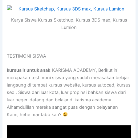
Karya Siswa Kursus Sketchup, Kursus 3DS max, Kursus
Lumion
TESTIMONI SISWA
kursus it untuk anak
KARISMA ACADEMY, Berikut ini
merupakan testimoni siswa yang sudah merasakan belajar
langsung di tempat kursus website, kursus autocad, kursus
seo . Siswa dari luar kota, luar propinsi bahkan siswa dari
luar negeri datang dan belajar di karisma academy.
Alhamdulillah mereka sangat puas dengan pelayanan
Kami, hehe mantabb kan?