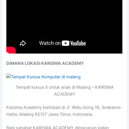
DIMANA LOKASI KARISMA ACADEMY
Tempat kursus it untuk anak di Malang – KARISMA
ACADEMY
Karisma Academy berlokasi di Jl. Watu Gong 18, Soekarno-
Hatta, Malang 65157 Jawa Timur, Indonesia.
Bagi sahabat KARISMA ACADEMY dimanapun kalian