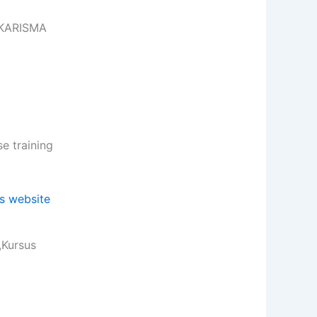
e KARISMA
 training
,Kursus