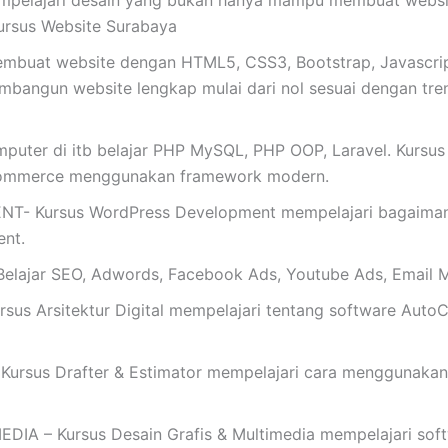
mpelajari desain yang bukan hanya mampu membuat website
ursus Website Surabaya
buat website dengan HTML5, CSS3, Bootstrap, Javascrip
mbangun website lengkap mulai dari nol sesuai dengan tren t
omputer di itb belajar PHP MySQL, PHP OOP, Laravel. Kursu
commerce menggunakan framework modern.
Kursus WordPress Development mempelajari bagaimana 
nt.
ajar SEO, Adwords, Facebook Ads, Youtube Ads, Email M
s Arsitektur Digital mempelajari tentang software AutoC
rsus Drafter & Estimator mempelajari cara menggunakan
 – Kursus Desain Grafis & Multimedia mempelajari softwar