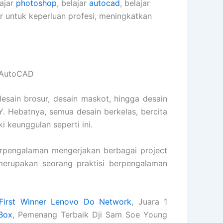
lajar
photoshop
, belajar
autocad
, belajar
er untuk keperluan profesi, meningkatkan
s AutoCAD
desain brosur, desain maskot, hingga desain
. Hebatnya, semua desain berkelas, bercita
ki keunggulan seperti ini.
pengalaman mengerjakan berbagai project
s merupakan seorang praktisi berpengalaman
First Winner Lenovo Do Network
, Juara 1
Box
, Pemenang Terbaik Dji Sam Soe Young