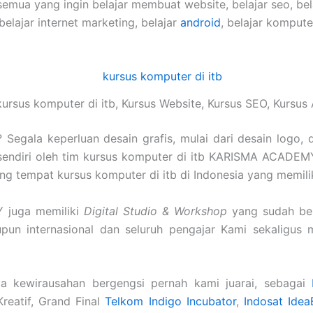
semua yang ingin belajar membuat website, belajar seo, be
 belajar internet marketing, belajar
android
, belajar komput
ursus komputer di itb, Kursus Website, Kursus SEO, Kursu
Segala keperluan desain grafis, mulai dari desain logo, 
sendiri oleh tim kursus komputer di itb KARISMA ACADEMY
arang tempat kursus komputer di itb di Indonesia yang memili
 juga memiliki
Digital Studio & Workshop
yang sudah ber
aupun internasional dan seluruh pengajar Kami sekaligu
a kewirausahan bergengsi pernah kami juarai, sebagai
Kreatif, Grand Final
Telkom Indigo Incubator
,
Indosat Idea