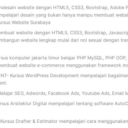
esain website dengan HTML5, CSS3, Bootstrap, Adobe Pho
mpelajari desain yang bukan hanya mampu membuat website
ursus Website Surabaya
buat website dengan HTML5, CSS3, Bootstrap, Javascrip
mbangun website lengkap mulai dari nol sesuai dengan tren t
rsus komputer jakarta timur belajar PHP MySQL, PHP OOP, L
membuat website e-commerce menggunakan framework mo
Kursus WordPress Development mempelajari bagaimana 
nt.
ajar SEO, Adwords, Facebook Ads, Youtube Ads, Email M
s Arsitektur Digital mempelajari tentang software AutoC
rsus Drafter & Estimator mempelajari cara menggunakan