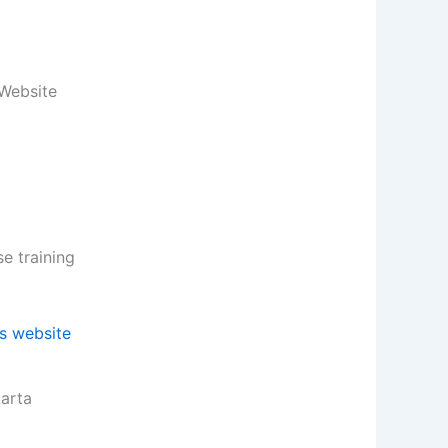
 Website
 training
karta