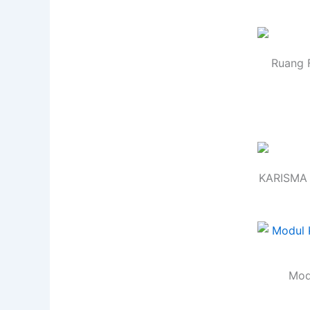
Ruang F
KARISMA 
Modu