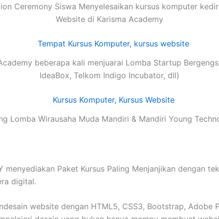
ion Ceremony Siswa Menyelesaikan kursus komputer kediri
Website di Karisma Academy
Academy beberapa kali menjuarai Lomba Startup Bergengsi
IdeaBox, Telkom Indigo Incubator, dll)
g Lomba Wirausaha Muda Mandiri & Mandiri Young Techn
nyediakan Paket Kursus Paling Menjanjikan dengan teknolo
a digital.
esain website dengan HTML5, CSS3, Bootstrap, Adobe Pho