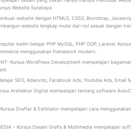
mpelajari desain yang bukan hanya mampu membuat website
ursus Website Surabaya
buat website dengan HTML5, CSS3, Bootstrap, Javascrip
mbangun website lengkap mulai dari nol sesuai dengan tren t
omputer kediri belajar PHP MySQL, PHP OOP, Laravel. Kurs
commerce menggunakan framework modern.
Kursus WordPress Development mempelajari bagaimana 
nt.
ajar SEO, Adwords, Facebook Ads, Youtube Ads, Email M
s Arsitektur Digital mempelajari tentang software AutoC
rsus Drafter & Estimator mempelajari cara menggunakan
 – Kursus Desain Grafis & Multimedia mempelajari softwar