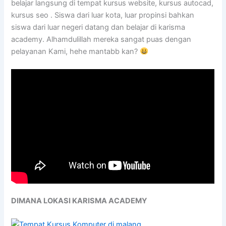
belajar langsung di tempat kursus website, kursus autocad,
kursus seo . Siswa dari luar kota, luar propinsi bahkan
siswa dari luar negeri datang dan belajar di karisma
academy. Alhamdulillah mereka sangat puas dengan
pelayanan Kami, hehe mantabb kan?
DIMANA LOKASI KARISMA ACADEMY