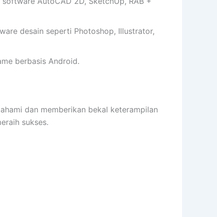
 software AutoCAD 2D, SketchUp, RAB +
e desain seperti Photoshop, Illustrator,
me berbasis Android.
hami dan memberikan bekal keterampilan
raih sukses.