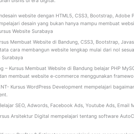
an bisnis di era digital.
esain website dengan HTML5, CSS3, Bootstrap, Adobe Pho
mpelajari desain yang bukan hanya mampu membuat website
ursus Website Surabaya
us Membuat Website di Bandung, CSS3, Bootstrap, Javas
 tata cara membangun website lengkap mulai dari nol sesuai
te Surabaya
g – Kursus Membuat Website di Bandung belajar PHP MySQL
 dan membuat website e-commerce menggunakan framewo
Kursus WordPress Development mempelajari bagaimana 
nt.
ajar SEO, Adwords, Facebook Ads, Youtube Ads, Email M
s Arsitektur Digital mempelajari tentang software AutoC