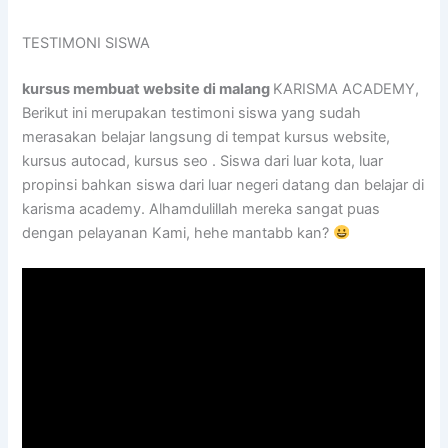
TESTIMONI SISWA
kursus membuat website di malang
KARISMA ACADEMY,
Berikut ini merupakan testimoni siswa yang sudah
merasakan belajar langsung di tempat kursus website,
kursus autocad, kursus seo . Siswa dari luar kota, luar
propinsi bahkan siswa dari luar negeri datang dan belajar di
karisma academy. Alhamdulillah mereka sangat puas
dengan pelayanan Kami, hehe mantabb kan?