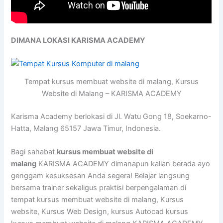
DIMANA LOKASI KARISMA ACADEMY
Tempat kursus membuat website di malang, Kursus
Website di Malang – KARISMA ACADEMY
Karisma Academy berlokasi di Jl. Watu Gong 18, Soekarno-
Hatta, Malang 65157 Jawa Timur, Indonesia.
Bagi sahabat
kursus membuat website di
malang
KARISMA ACADEMY dimanapun kalian berada ayo
genggam kesuksesan Anda segera! Belajar langsung
bersama trainer sekaligus praktisi berpengalaman di
tempat kursus membuat website di malang, Kursus
website, Kursus Web Design, kursus Autocad kursus