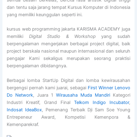
semua desain berkelas, bercita rasa artistik digital tinggi
dan tentu saja jarang tempat Kursus Komputer di Indonesia
yang memiliki keunggulan seperti ini.
kursus web programming jakarta KARISMA ACADEMY juga
memiliki
Digital Studio & Workshop
yang sudah
berpengalaman mengerjakan berbagai project digital, baik
project berskala nasional maupun internasional dan seluruh
pengajar Kami sekaligus merupakan seorang praktisi
berpengalaman dibidangnya.
Berbagai lomba StartUp Digital dan lomba kewirausahan
bergengsi pernah kami juarai, sebagai
First Winner Lenovo
Do Network
, Juara 1
Wirausaha Muda Mandiri
Kategori
Industri Kreatif, Grand Final
Telkom Indigo Incubator
,
Indosat IdeaBox
, Pemenang Terbaik Dji Sam Soe Young
Entrepeneur Award, Kompetisi Kemenpora &
Kemenparekraf.