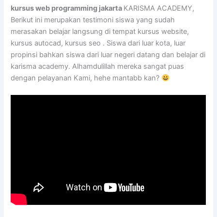
kursus web programming jakarta
KARISMA ACADEMY,
Berikut ini merupakan testimoni siswa yang sudah
merasakan belajar langsung di tempat kursus website,
kursus autocad, kursus seo . Siswa dari luar kota, luar
propinsi bahkan siswa dari luar negeri datang dan belajar di
karisma academy. Alhamdulillah mereka sangat puas
dengan pelayanan Kami, hehe mantabb kan?