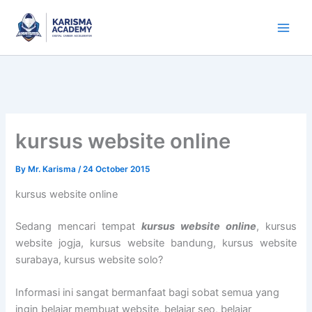
Skip
to
content
kursus website online
By
Mr. Karisma
/
24 October 2015
kursus website online
Sedang mencari tempat
kursus
w
ebsite online
, kursus
website jogja, kursus website bandung, kursus website
surabaya, kursus website solo?
Informasi ini sangat bermanfaat bagi sobat semua yang
ingin belajar membuat website, belajar seo, belajar