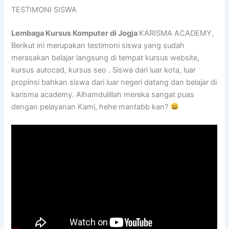
TESTIMONI SISWA
Lembaga Kursus Komputer di Jogja
KARISMA ACADEMY,
Berikut ini merupakan testimoni siswa yang sudah
merasakan belajar langsung di tempat kursus website,
kursus autocad, kursus seo . Siswa dari luar kota, luar
propinsi bahkan siswa dari luar negeri datang dan belajar di
karisma academy. Alhamdulillah mereka sangat puas
dengan pelayanan Kami, hehe mantabb kan?