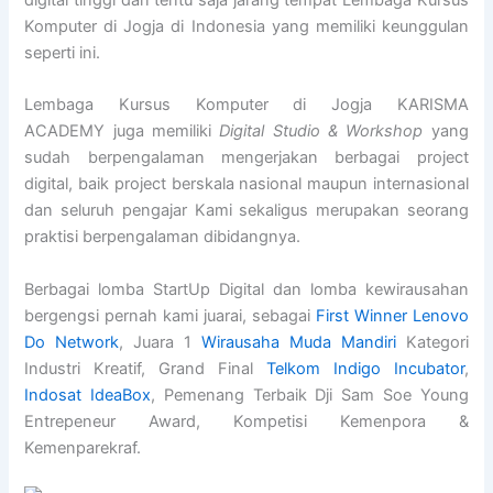
digital tinggi dan tentu saja jarang tempat Lembaga Kursus
Komputer di Jogja di Indonesia yang memiliki keunggulan
seperti ini.
Lembaga Kursus Komputer di Jogja KARISMA
ACADEMY juga memiliki
Digital Studio & Workshop
yang
sudah berpengalaman mengerjakan berbagai project
digital, baik project berskala nasional maupun internasional
dan seluruh pengajar Kami sekaligus merupakan seorang
praktisi berpengalaman dibidangnya.
Berbagai lomba StartUp Digital dan lomba kewirausahan
bergengsi pernah kami juarai, sebagai
First Winner Lenovo
Do Network
, Juara 1
Wirausaha Muda Mandiri
Kategori
Industri Kreatif, Grand Final
Telkom Indigo Incubator
,
Indosat IdeaBox
, Pemenang Terbaik Dji Sam Soe Young
Entrepeneur Award, Kompetisi Kemenpora &
Kemenparekraf.