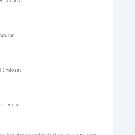
r Jakarta
mputer
 (Indosat
opreneur