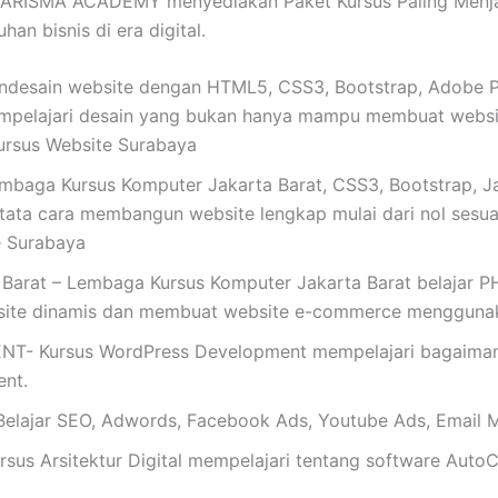
ARISMA ACADEMY menyediakan Paket Kursus Paling Menjanj
an bisnis di era digital.
esain website dengan HTML5, CSS3, Bootstrap, Adobe Pho
mpelajari desain yang bukan hanya mampu membuat website
ursus Website Surabaya
aga Kursus Komputer Jakarta Barat, CSS3, Bootstrap, Ja
 tata cara membangun website lengkap mulai dari nol sesuai
te Surabaya
arat – Lembaga Kursus Komputer Jakarta Barat belajar PH
site dinamis dan membuat website e-commerce mengguna
Kursus WordPress Development mempelajari bagaimana 
nt.
ajar SEO, Adwords, Facebook Ads, Youtube Ads, Email M
s Arsitektur Digital mempelajari tentang software AutoC