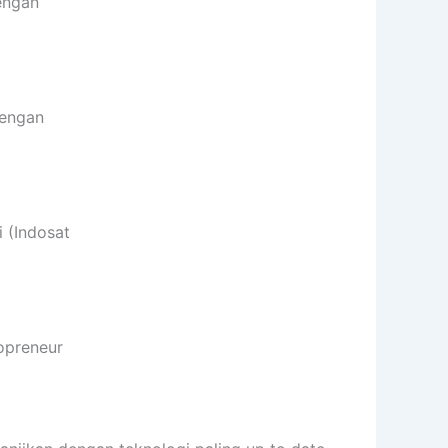
engan
Dengan
 (Indosat
opreneur