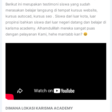
Berikut ini merupakan testimoni siswa yang sudah
merasakan belajar langsung di tempat kursus website,
kursus autocad, kursus seo . Siswa dari luar kota, luar
propinsi bahkan siswa dari luar negeri datang dan belajar di
karisma academy. Alhamdulillah mereka sangat puas
dengan pelayanan Kami, hehe mantabb kan?
DIMANA LOKASI KARISMA ACADEMY