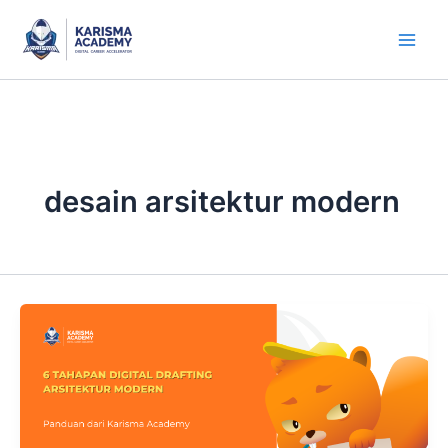
Skip
to
content
desain arsitektur modern