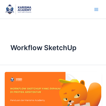
Skip
to
content
Workflow SketchUp