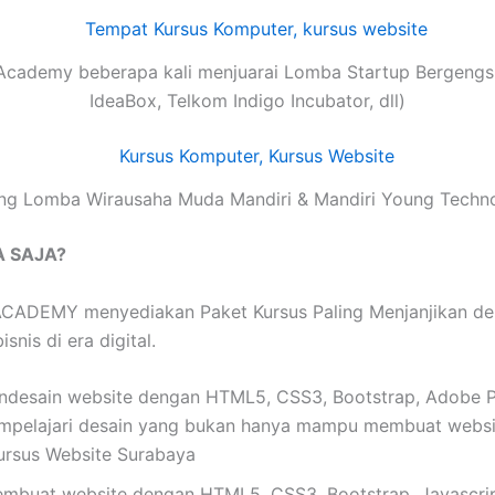
Academy beberapa kali menjuarai Lomba Startup Bergengsi
IdeaBox, Telkom Indigo Incubator, dll)
g Lomba Wirausaha Muda Mandiri & Mandiri Young Techn
A SAJA?
ADEMY menyediakan Paket Kursus Paling Menjanjikan denga
nis di era digital.
esain website dengan HTML5, CSS3, Bootstrap, Adobe Pho
mpelajari desain yang bukan hanya mampu membuat website
ursus Website Surabaya
buat website dengan HTML5, CSS3, Bootstrap, Javascrip