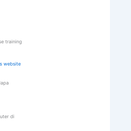
 training
lapa
ter di