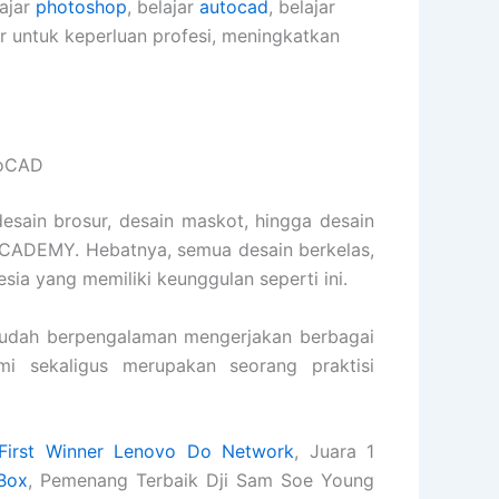
lajar
photoshop
, belajar
autocad
, belajar
er untuk keperluan profesi, meningkatkan
toCAD
desain brosur, desain maskot, hingga desain
ACADEMY. Hebatnya, semua desain berkelas,
esia yang memiliki keunggulan seperti ini.
udah berpengalaman mengerjakan berbagai
ami sekaligus merupakan seorang praktisi
First Winner Lenovo Do Network
, Juara 1
Box
, Pemenang Terbaik Dji Sam Soe Young