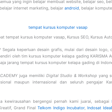
semua yang ingin belajar membuat website, belajar seo, be
 belajar internet marketing, belajar
android
, belajar komput
at tempat kursus komputer vasap, Kursus SEO, Kursus Au
Segala keperluan desain grafis, mulai dari desain logo, 
sendiri oleh tim kursus komputer kelapa gading KARISMA 
tu saja jarang tempat kursus komputer kelapa gading di Indon
ACADEMY juga memiliki
Digital Studio & Workshop
yang s
nasional maupun internasional dan seluruh pengajar K
a kewirausahan bergengsi pernah kami juarai, sebagai
Kreatif, Grand Final
Telkom Indigo Incubator
,
Indosat Idea