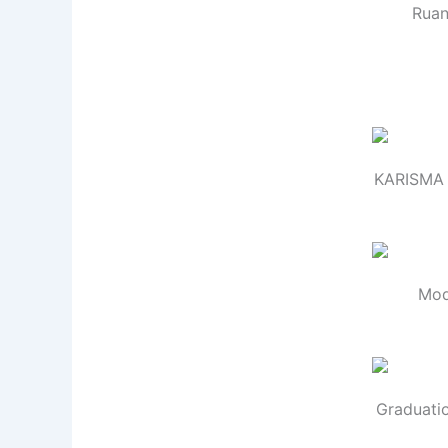
Ruan
KARISMA 
Mod
Graduati