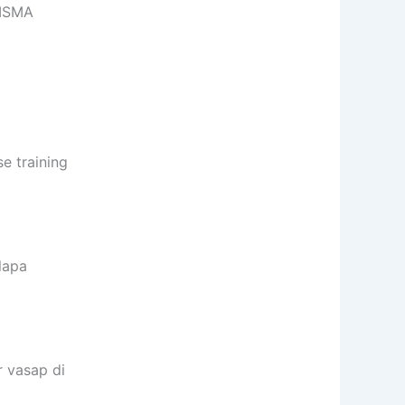
RISMA
 training
lapa
 vasap di