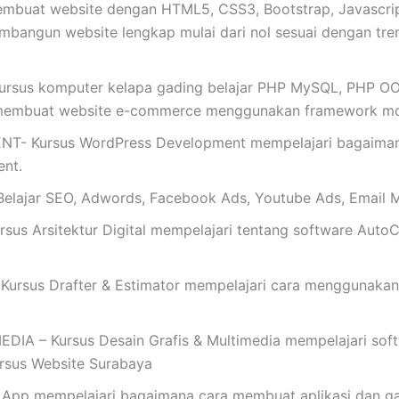
buat website dengan HTML5, CSS3, Bootstrap, Javascrip
mbangun website lengkap mulai dari nol sesuai dengan tren t
ursus komputer kelapa gading belajar PHP MySQL, PHP OOP,
membuat website e-commerce menggunakan framework mo
Kursus WordPress Development mempelajari bagaimana 
nt.
ajar SEO, Adwords, Facebook Ads, Youtube Ads, Email M
s Arsitektur Digital mempelajari tentang software AutoC
rsus Drafter & Estimator mempelajari cara menggunakan
 – Kursus Desain Grafis & Multimedia mempelajari softwar
Kursus Website Surabaya
App mempelajari bagaimana cara membuat aplikasi dan ga