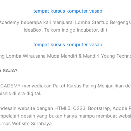
Academy beberapa kali menjuarai Lomba Startup Bergengsi
IdeaBox, Telkom Indigo Incubator, dll)
g Lomba Wirausaha Muda Mandiri & Mandiri Young Techn
A SAJA?
ADEMY menyediakan Paket Kursus Paling Menjanjikan denga
nis di era digital.
esain website dengan HTML5, CSS3, Bootstrap, Adobe Pho
mpelajari desain yang bukan hanya mampu membuat website
ursus Website Surabaya