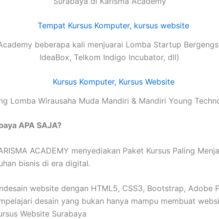
Surabaya di Karisma Academy
Academy beberapa kali menjuarai Lomba Startup Bergengsi
IdeaBox, Telkom Indigo Incubator, dll)
g Lomba Wirausaha Muda Mandiri & Mandiri Young Techn
abaya APA SAJA?
RISMA ACADEMY menyediakan Paket Kursus Paling Menjanji
an bisnis di era digital.
esain website dengan HTML5, CSS3, Bootstrap, Adobe Pho
mpelajari desain yang bukan hanya mampu membuat website
ursus Website Surabaya