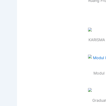
Ruang Fro
KARISMA 
Modul 
Graduat