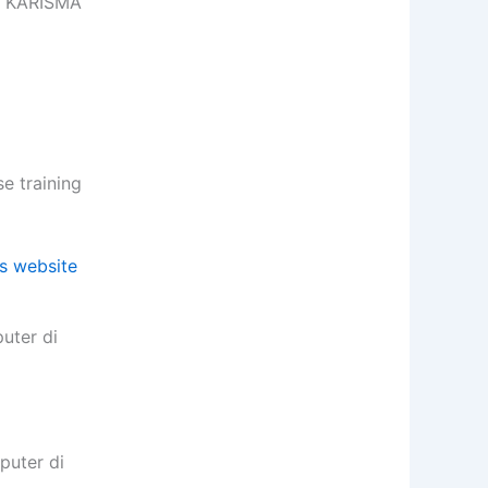
 , KARISMA
 training
uter di
puter di