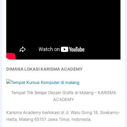
DIMANA LOKASI KARISMA ACADEMY
Tempat Trik Belajar Desain Grafis di Malang – KARISMA
ACADEMY
Karisma Academy berlokasi di Jl. Watu Gong 18, Soekarno-
Hatta, Malang 65157 Jawa Timur, Indonesia.